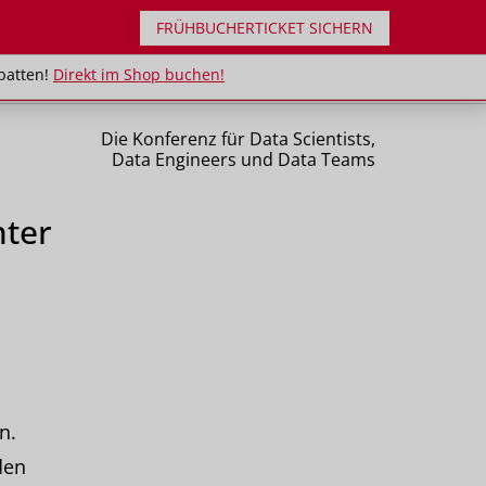
FRÜHBUCHERTICKET SICHERN
uppenrabatten!
Direkt im Shop buchen!
batten!
Direkt im Shop buchen!
Die Konferenz für Data Scientists,
Data Engineers und Data Teams
hter
n.
den