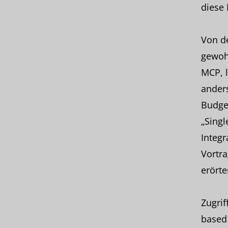
diese
Von de
gewohn
MCP, l
anders
Budget
„Singl
Integr
Vortr
erörte
Zugrif
based 