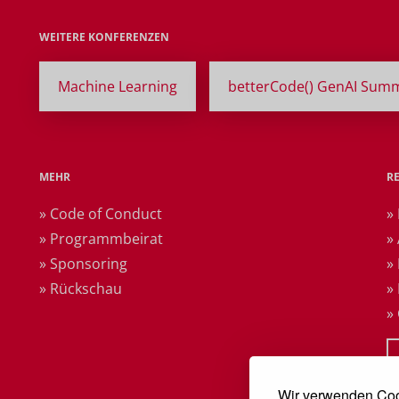
WEITERE KONFERENZEN
Machine Learning
betterCode() GenAI Summ
MEHR
R
» Code of Conduct
»
» Programmbeirat
»
» Sponsoring
»
» Rückschau
»
»
Wir verwenden Coo