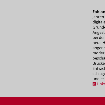
Fabian
Jahren 
digital
Gründe
Angeste
bei de
neue H
angeno
modern
beschäf
Brücke
Entwic
schlage
und ec
Link