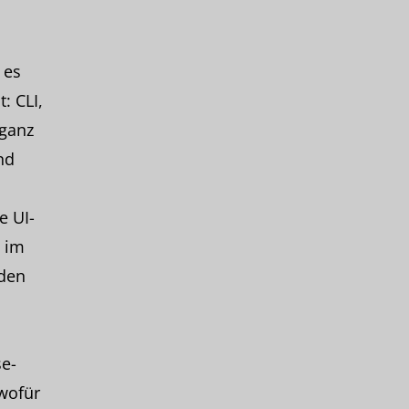
 es
: CLI,
 ganz
nd
e UI-
z im
nden
se-
 wofür