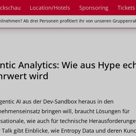
ckschau
Location/Hotels
Sponsoring
Tickets
en? Ab drei Personen profitiert ihr von unseren Gr
ilnehmen? Ab drei Personen profitiert ihr von unseren Gruppenra
ntic Analytics: Wie aus Hype ec
rwert wird
entic AI aus der Dev-Sandbox heraus in den
ehmenseinsatz bringen will, braucht Lösungen für
sationale, wie auch für technische Herausforderunge
 Talk gibt Einblicke, wie Entropy Data und deren Kun