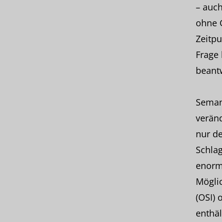
– auch
ohne G
Zeitpu
Frage 
beant
Semant
veränd
nur de
Schla
enorm.
Mögli
(OSI) 
enthäl