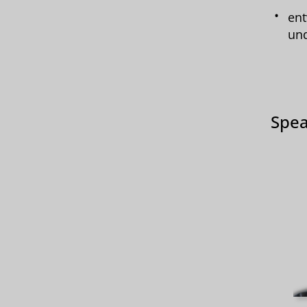
ent
und
Spea