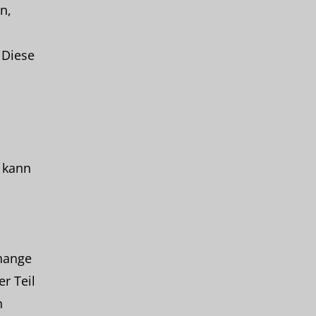
n,
 Diese
M kann
hange
r Teil
n