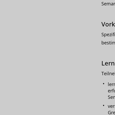
Semant
Vork
Spezi
bestim
Lern
Teiln
ler
erf
Sem
ver
Gre