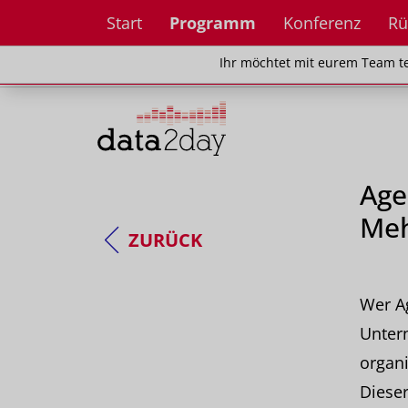
Start
Programm
Konferenz
Rü
Ihr möchtet mit eurem Team teilnehm
Ihr möchtet mit eurem Team te
Age
Meh
ZURÜCK
Wer Ag
Untern
organi
Dieser