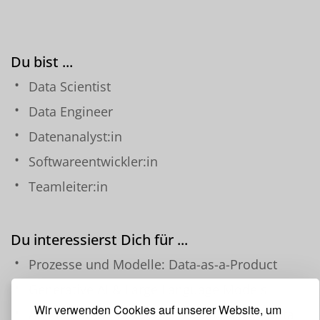
Du bist ...
Data Scientist
Data Engineer
Datenanalyst:in
Softwareentwickler:in
Teamleiter:in
Du interessierst Dich für ...
Prozesse und Modelle: Data-as-a-Product
Generative AI & Large Language Models
Wir verwenden Cookies auf unserer Website, um
Architekturen: Data Lake – Data Mesh – Data