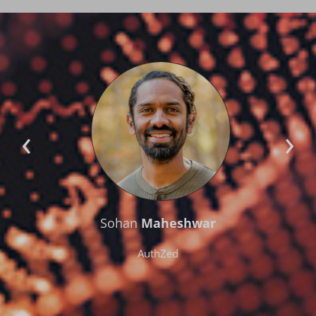
‹
›
Sohan
Maheshwar
AuthZed