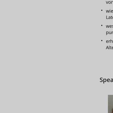
von
wie
Lat
wes
pun
erh
Alt
Spea