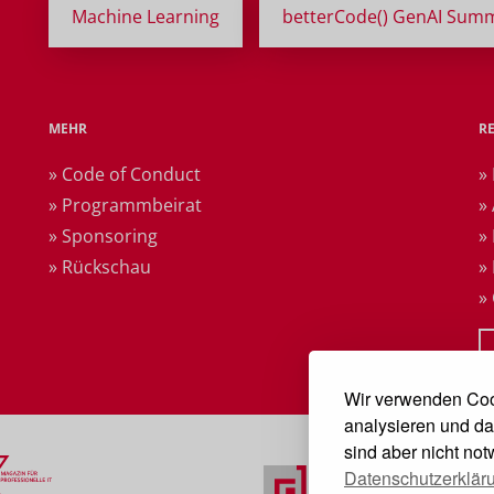
Machine Learning
betterCode() GenAI Summ
MEHR
R
» Code of Conduct
»
» Programmbeirat
»
» Sponsoring
»
» Rückschau
»
»
Wir verwenden Coo
analysieren und da
sind aber nicht no
Datenschutzerklär