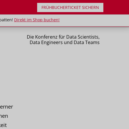
FRÜHBUCHERTICKET SICHERN
uppenrabatten!
Direkt im Shop buchen!
batten!
Direkt im Shop buchen!
Die Konferenz für Data Scientists,
Data Engineers und Data Teams
erner
chen
eit