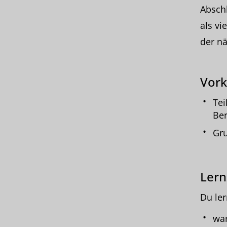
Abschl
als vi
der nä
Vork
Tei
Ber
Gru
Lern
Du ler
war