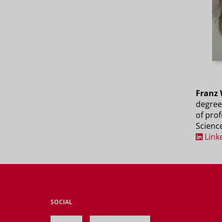
Franz 
degree
of prof
Scienc
Link
SOCIAL