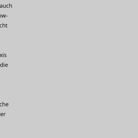
 auch
ow-
cht
xis
die
sche
er