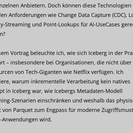
inzelnen Anbietern. Doch können diese Technologien
len Anforderungen wie Change Data Capture (CDC), L
y-Streaming und Point-Lookups für AI-UseCases gere
n?
sem Vortrag beleuchte ich, wie sich Iceberg in der Pra
t – insbesondere bei Organisationen, die nicht über 
rcen von Tech-Giganten wie Netflix verfügen. Ich
iere, warum inkrementelle Verarbeitung kein natives
t in Iceberg war, wie Icebergs Metadaten-Modell
ming-Szenarien einschränken und weshalb das physi
t von Parquet zum Engpass für moderne Zugriffsmust
I-Anwendungen wird.