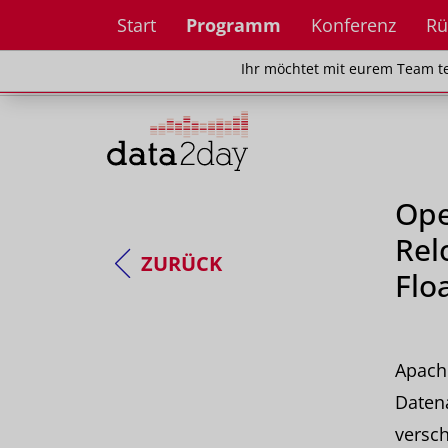
Start
Programm
Konferenz
Rü
Ihr möchtet mit eurem Team teilnehm
Ihr möchtet mit eurem Team te
Ope
Rel
ZURÜCK
Flo
Apach
Datena
versc