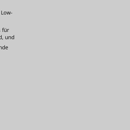
 Low-
 für
d, und
ende