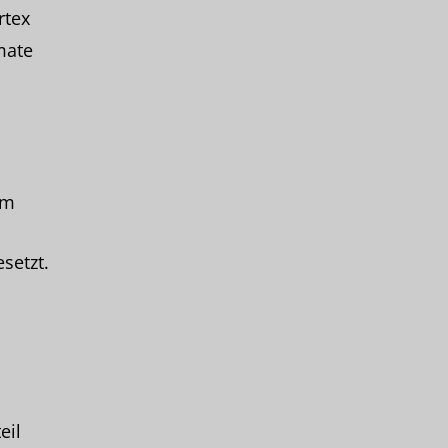
rtex
mate
im
setzt.
eil