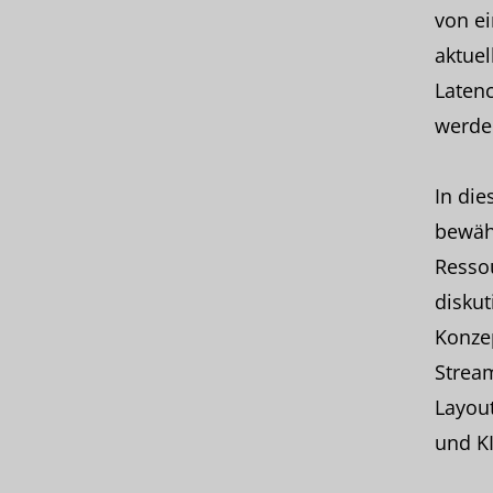
von e
aktuel
Latenc
werde
In die
bewähr
Ressou
diskut
Konzep
Strea
Layou
und K