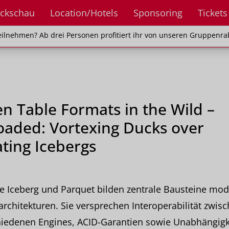
ckschau
Location/Hotels
Sponsoring
Tickets
en? Ab drei Personen profitiert ihr von unseren Gr
ilnehmen? Ab drei Personen profitiert ihr von unseren Gruppenra
n Table Formats in the Wild –
oaded: Vortexing Ducks over
ating Icebergs
e Iceberg und Parquet bilden zentrale Bausteine mod
rchitekturen. Sie versprechen Interoperabilität zwis
hiedenen Engines, ACID-Garantien sowie Unabhängigk