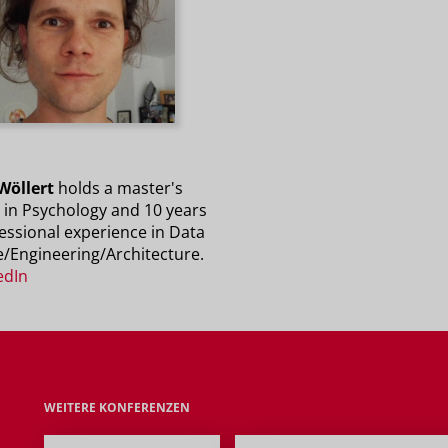
Wöllert
holds a master's
 in Psychology and 10 years
essional experience in Data
e/Engineering/Architecture.
edIn
WEITERE KONFERENZEN