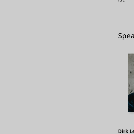
Spea
Dirk L