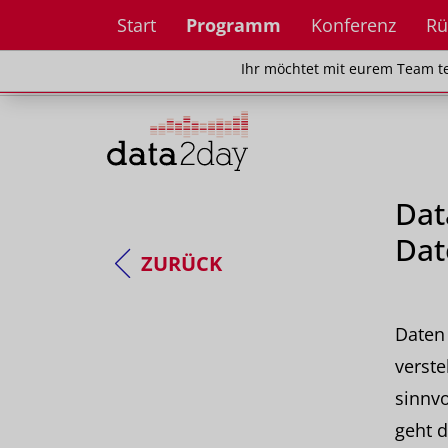
Start
Programm
Konferenz
Rü
Ihr möchtet mit eurem Team teilnehm
Ihr möchtet mit eurem Team te
Dat
Dat
ZURÜCK
Daten 
verste
sinnvo
geht d