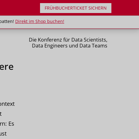
FRÜHBUCHERTICKET SICHERN
uppenrabatten!
Direkt im Shop buchen!
batten!
Direkt im Shop buchen!
Die Konferenz für Data Scientists,
Data Engineers und Data Teams
ere
ontext
t
rn: Es
ust