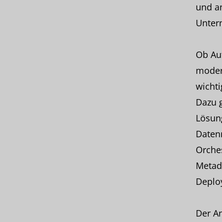
und an
Unter
Ob Aut
moder
wichti
Dazu g
Lösung
Datenm
Orches
Metada
Deplo
Der An