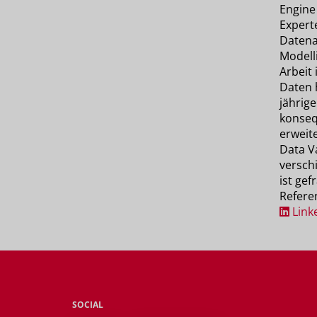
Engine 
Experte
Datena
Modell
Arbeit
Daten 
jährige
konseq
erweite
Data Va
versch
ist gef
Refere
Link
SOCIAL