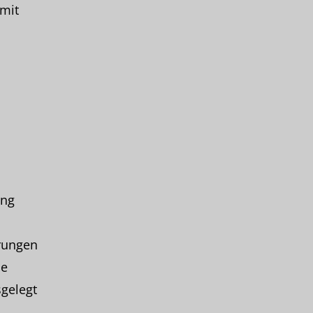
mit
ing
rungen
ne
sgelegt