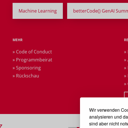
Machine Learning
betterCode() GenAI Summ
MEHR
R
» Code of Conduct
»
» Programmbeirat
»
» Sponsoring
»
» Rückschau
»
»
Wir verwenden Coo
analysieren und da
sind aber nicht no