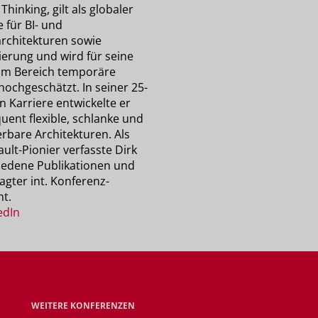
Thinking, gilt als globaler
 für BI- und
rchitekturen sowie
ierung und wird für seine
 im Bereich temporäre
hochgeschätzt. In seiner 25-
n Karriere entwickelte er
uent flexible, schlanke und
rbare Architekturen. Als
ult-Pionier verfasste Dirk
iedene Publikationen und
ragter int. Konferenz-
nt.
edIn
WEITERE KONFERENZEN