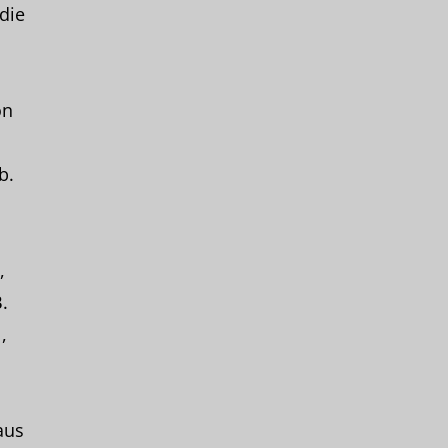
die
on
b.
,
.
,
aus