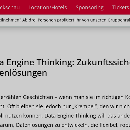
ckschau
Location/Hotels
Sponsoring
Tickets
en? Ab drei Personen profitiert ihr von unseren Gr
ilnehmen? Ab drei Personen profitiert ihr von unseren Gruppenra
a Engine Thinking: Zukunftssich
enlösungen
erzählen Geschichten – wenn man sie im richtigen K
ht. Oft bleiben sie jedoch nur „Krempel“, den wir nich
ll nutzen können. Data Engine Thinking will das ände
arum, Datenlösungen zu entwickeln, die flexibel, rob