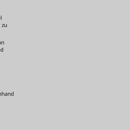
l
 zu
nn
nd
anhand