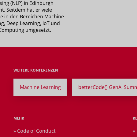
sing (NLP) in Edinburgh
t. Seitdem hat er viele
te in den Bereichen Machine
ng, Deep Learning, IoT und
Computing umgesetzt.
WEITERE KONFERENZEN
Machine Learning
betterCode() GenAI Summ
MEHR
R
» Code of Conduct
»