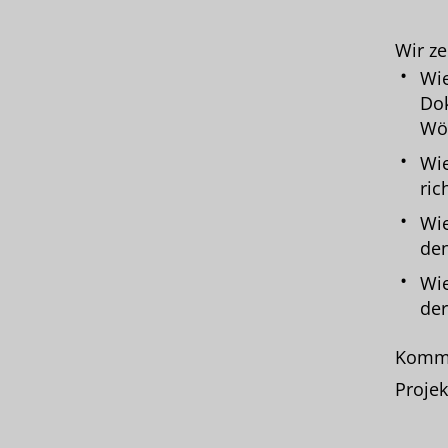
Wir ze
Wie
Dok
Wör
Wie
ric
Wie
den
Wie
der
Komme
Projek