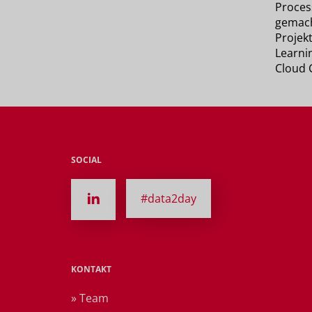
Proces
gemach
Projek
Learni
Cloud 
SOCIAL
#data2day
KONTAKT
» Team