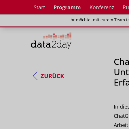
Start
Programm
Konferenz
Rü
Ihr möchtet mit eurem Team teilnehm
Ihr möchtet mit eurem Team te
Cha
Unt
ZURÜCK
Erf
In die
ChatG
Arbeit