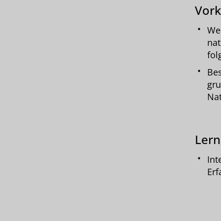
Vork
Wen
nat
fol
Bes
gru
Nat
Lern
Int
Erf