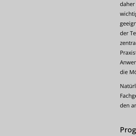
daher 
wichti
geeign
der Te
zentra
Praxis
Anwen
die M
Natür
Fachg
den a
Pro