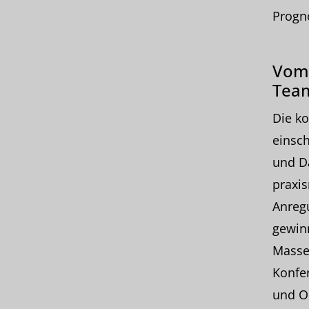
Progn
Vom 
Tea
Die k
einsc
und Da
praxi
Anreg
gewin
Masse
Konfe
und O