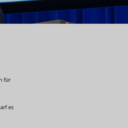
n für
arf es