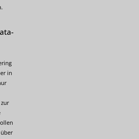
.
ata-
ering
er in
nur
 zur
e
ollen
 über