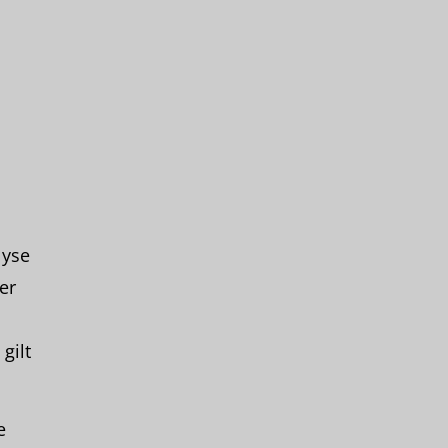
lyse
er
gilt
e