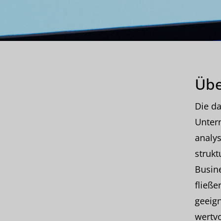
Übe
Die da
Untern
analys
strukt
Busine
fließe
geeig
wertvo