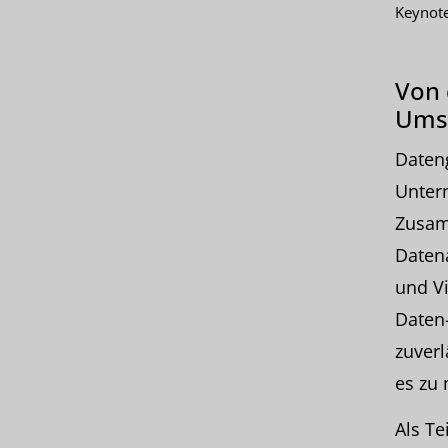
Keynot
Von 
Ums
Daten
Unter
Zusamm
Daten
und Vi
Daten-
zuverl
es zu 
Als Te