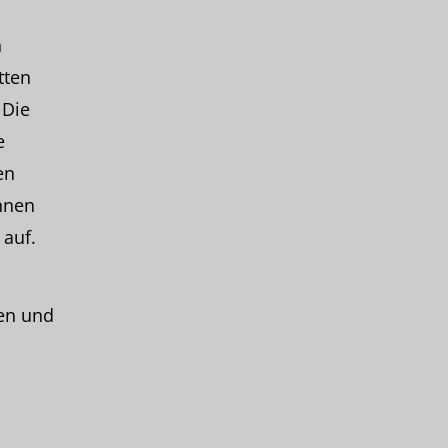
h
tten
 Die
e
en
hnen
auf.
en und