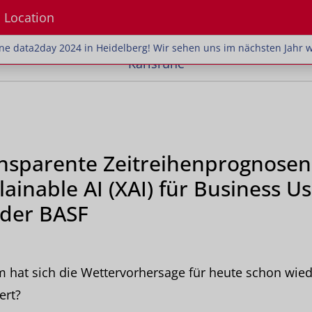
Location
öne data2day 2024 in Heidelberg! Wir sehen uns im nä
höne data2day 2024 in Heidelberg! Wir sehen uns im nächsten Jahr
Karlsruhe
nsparente Zeitreihenprognosen
lainable AI (XAI) für Business U
 der BASF
 hat sich die Wettervorhersage für heute schon wied
ert?