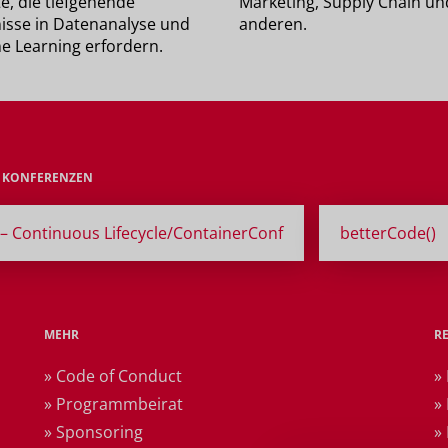
e, die tiefgehende
Marketing, Supply Chain un
isse in Datenanalyse und
anderen.
e Learning erfordern.
E KONFERENZEN
– Continuous Lifecycle/ContainerConf
betterCode()
MEHR
R
» Code of Conduct
»
» Programmbeirat
»
» Sponsoring
»