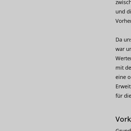
zwisc
und di
Vorher
Da uns
war un
Werte
mit d
eine o
Erweit
für di
Vork
Grund