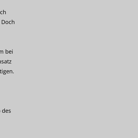
uch
. Doch
m bei
nsatz
tigen.
) des