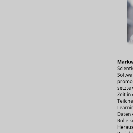
Markw
Scienti
Softwar
promov
setzte
Zeit in
Teilch
Learni
Daten e
Rolle k
Heraus