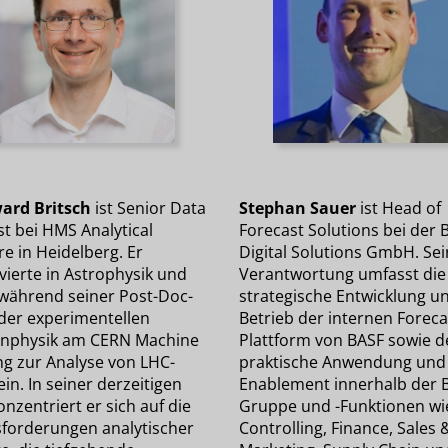
ard Britsch
ist Senior Data
Stephan Sauer
ist Head of
st bei HMS Analytical
Forecast Solutions bei der 
e in Heidelberg. Er
Digital Solutions GmbH. Se
ierte in Astrophysik und
Verantwortung umfasst die
 während seiner Post-Doc-
strategische Entwicklung u
 der experimentellen
Betrieb der internen Foreca
enphysik am CERN Machine
Plattform von BASF sowie d
ng zur Analyse von LHC-
praktische Anwendung und
in. In seiner derzeitigen
Enablement innerhalb der 
onzentriert er sich auf die
Gruppe und -Funktionen wi
forderungen analytischer
Controlling, Finance, Sales 