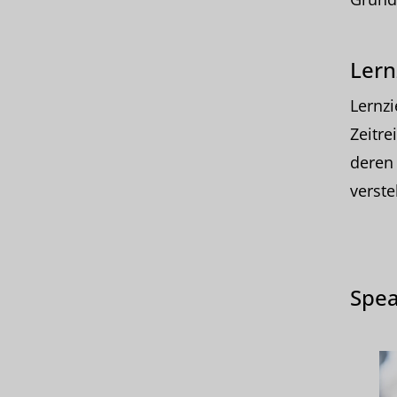
Lern
Lernzi
Zeitre
deren
verste
Spea