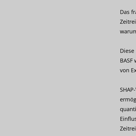
Das fr
Zeitre
warum
Diese 
BASF 
von Ex
SHAP-W
ermögl
quanti
Einflu
Zeitr