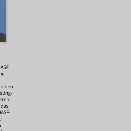
BASF
ine
nd den
sting-
eren
 das
BASF-
e
&