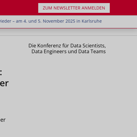
ZUM NEWSLETTER ANMELDEN
chsten Jahr wieder – am 4. und 5. November 2025 in
 wieder – am 4. und 5. November 2025 in Karlsruhe
Die Konferenz für Data Scientists,
Data Engineers und Data Teams
:
ser
er