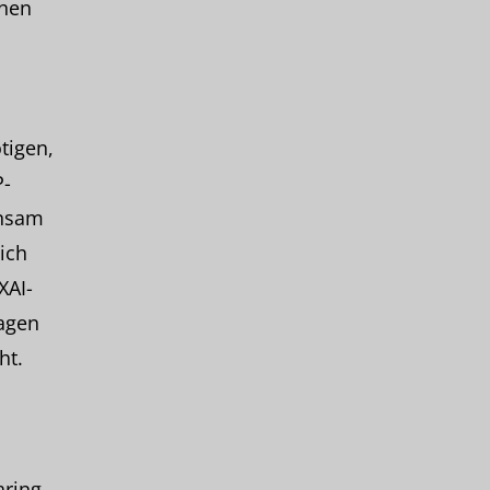
ehen
tigen,
P-
insam
ich
XAI-
sagen
ht.
ring.