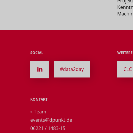
Projekt
Kenntn
Machin
SOCIAL
WEITER
#data2day
CLC 
KONTAKT
» Team
events@dpunkt.de
06221 / 1483-15