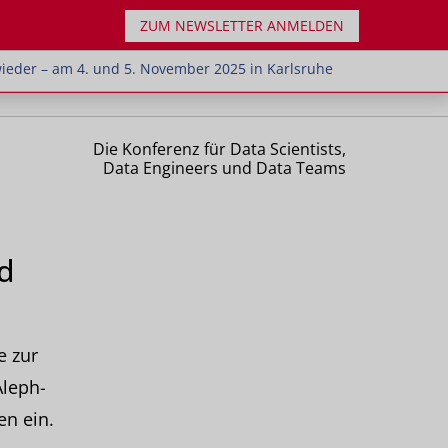
ZUM NEWSLETTER ANMELDEN
chsten Jahr wieder – am 4. und 5. November 2025 in
 wieder – am 4. und 5. November 2025 in Karlsruhe
Die Konferenz für Data Scientists,
Data Engineers und Data Teams
ud
e zur
Aleph-
en ein.