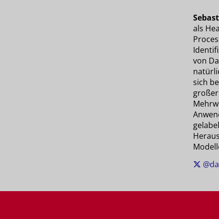
Sebast
als He
Proces
Identi
von Da
natürli
sich b
großer
Mehrwe
Anwend
gelabe
Heraus
Modell
@da